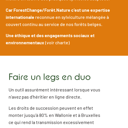
Car ForestChange/Forêt.Nature c’est une expertise
internationale
reconnue en sylviculture mélangée à
couvert continu au service de nos forêts belges.
Une éthique et des engagements sociaux et
environnementaux
(voir charte)
Faire un legs en duo
Un outil assurément intéressant lorsque vous
n’avez pas d’héritier en ligne directe.
Les droits de succession peuvent en effet
monter jusqu’à 80% en Wallonie et à Bruxelles
ce qui rend la transmission excessivement